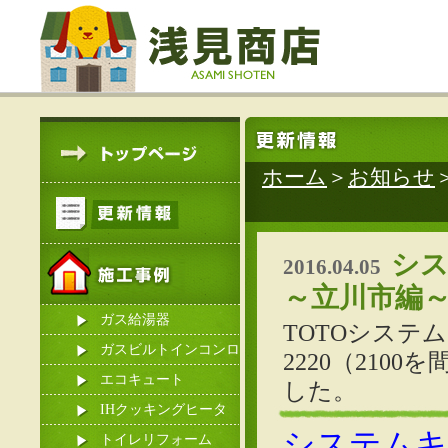
ホーム
＞
お知らせ
シス
2016.04.05
～立川市編
ガス給湯器
TOTOシステ
ガスビルトインコンロ
2220（21
エコキュート
した。
IHクッキングヒータ
システムキ
ー
トイレリフォーム