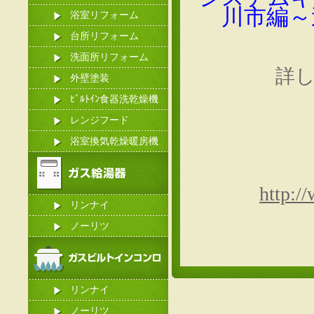
川市編～
浴室リフォーム
台所リフォーム
洗面所リフォーム
詳
外壁塗装
ﾋﾞﾙﾄｲﾝ食器洗乾燥機
レンジフード
浴室換気乾燥暖房機
http:/
リンナイ
ノーリツ
リンナイ
ノーリツ