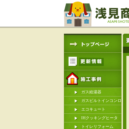
ガス給湯器
ガスビルトインコンロ
エコキュート
IHクッキングヒータ
ー
トイレリフォーム