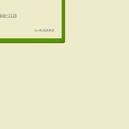
1&id=1118
by (有)浅見商店