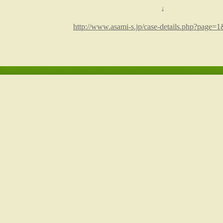
↓
http://www.asami-s.jp/case-details.php?page=