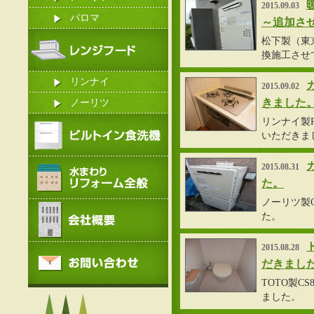
2015.09.03
パロマ
～追加さ
松下製（東京ガ
換施工させ
リンナイ
2015.09.02
きました
ノーリツ
リンナイ製R
いただきま
2015.08.31
た。
ノーリツ製G
た。
2015.08.28
だきまし
TOTO製C
ました。