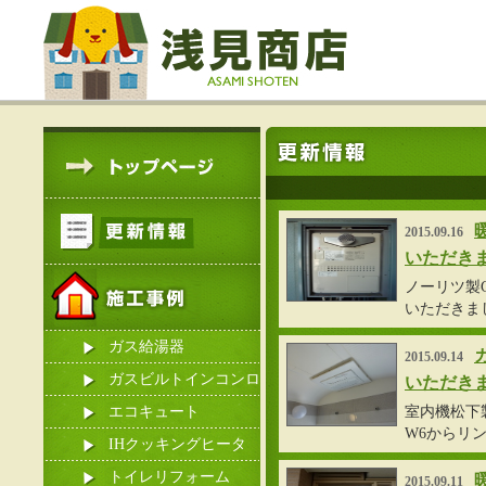
2015.09.16
いただき
ノーリツ製GT
いただきま
ガス給湯器
2015.09.14
ガスビルトインコンロ
いただき
エコキュート
室内機松下製
W6からリン
IHクッキングヒータ
ー
トイレリフォーム
2015.09.11