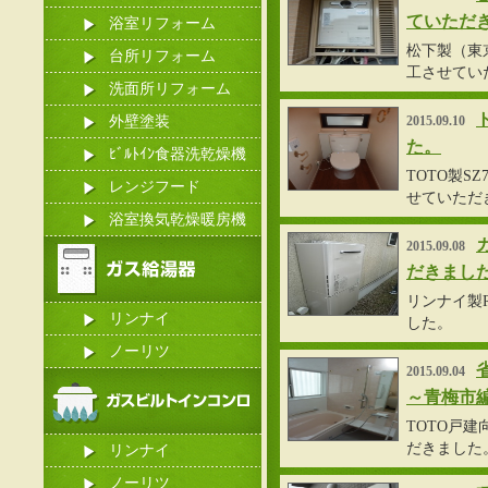
ていただ
浴室リフォーム
松下製（東京ガ
台所リフォーム
工させてい
洗面所リフォーム
外壁塗装
2015.09.10
た。
ﾋﾞﾙﾄｲﾝ食器洗乾燥機
TOTO製SZ
レンジフード
せていただ
浴室換気乾燥暖房機
2015.09.08
だきまし
リンナイ製R
リンナイ
した。
ノーリツ
2015.09.04
～青梅市
TOTO戸
だきました
リンナイ
ノーリツ