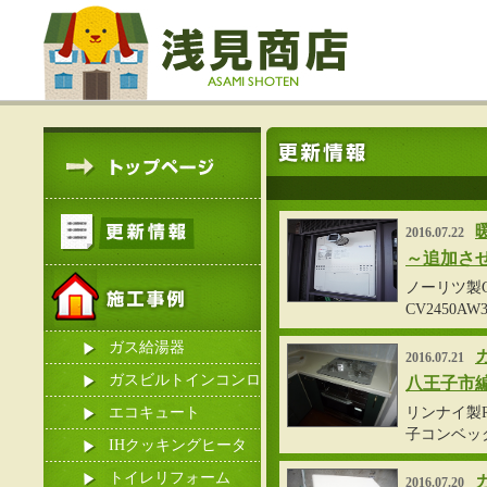
2016.07.22
～追加さ
ノーリツ製GT
CV2450
ガス給湯器
2016.07.21
ガスビルトインコンロ
八王子市
エコキュート
リンナイ製RB
子コンベック
IHクッキングヒータ
ー
トイレリフォーム
2016.07.20