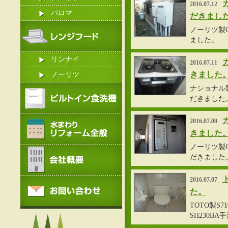
2016.07.12
パロマ
だきまし
ノーリツ製G
ました。
リンナイ
2016.07.11
きました
ノーリツ
ナショナル製
だきました
2016.07.09
きました
ノーリツ製G
だきました
2016.07.07
た。
TOTO製S7
SH230B