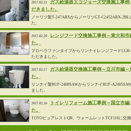
ガス給湯器エコジョーズ交換施工事例
2017.02.21
だきました。
ノーリツ製T-247ARXからノーリツGT-C2452ARX
た。
レンジフード交換施工事例～東大和市
2017.02.20
た。
プロペラファンタイプからリンナイレンジフードLGR-3S
ただきました。
ガス給湯器交換施工事例～立川市編～
2017.02.17
た。
リンナイ製RUF-2408SAWからリンナイRUF-A240
ました。
トイレリフォーム施工事例～国立市編
2017.02.16
た。
TOTOピュアレストQR、ウォームレットTCF116に