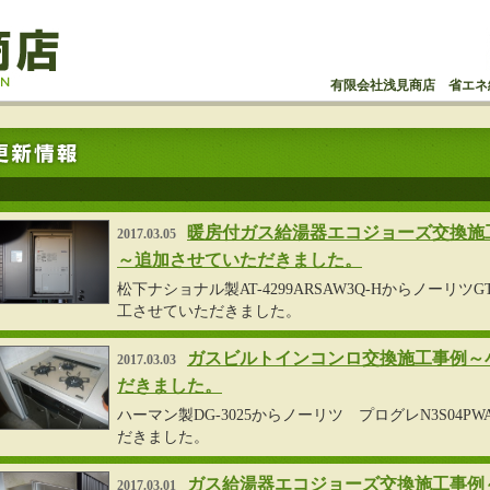
有限会社浅見商店 省エネ
暖房付ガス給湯器エコジョーズ交換施
2017.03.05
～追加させていただきました。
松下ナショナル製AT-4299ARSAW3Q-HからノーリツGTH
工させていただきました。
ガスビルトインコンロ交換施工事例～
2017.03.03
だきました。
ハーマン製DG-3025からノーリツ プログレN3S04P
だきました。
ガス給湯器エコジョーズ交換施工事例
2017.03.01