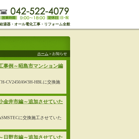
給湯器・オール電化工事・リフォーム全般
ホーム
＞お知らせ
工事例～昭島市マンション編
-CV2450AW3H-HBLに交換施
小金井市編～追加させていた
WASMSTECに交換施工させていた
～日野市編～追加させていた