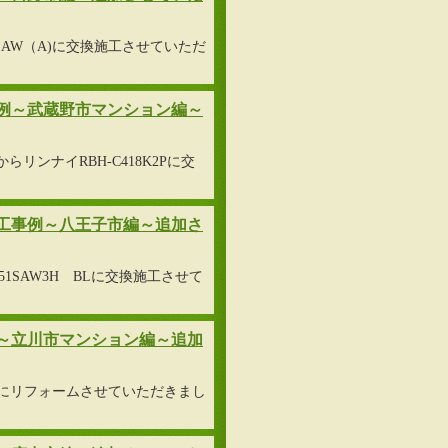
008SAW（A)に交換施工させていただ
例～武蔵野市マンション編～
らリンナイRBH-C418K2Pに交
工事例～八王子市編～追加さ
2451SAW3H BLに交換施工させて
～立川市マンション編～追加
イプにリフォームさせていただきまし