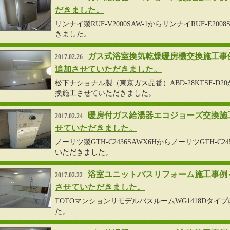
だきました。
リンナイ製RUF-V2000SAW-1からリンナイRUF-E2
きました。
ガス式浴室換気乾燥暖房機交換施工事
2017.02.26
追加させていただきました。
松下ナショナル製（東京ガス品番）ABD-28KTSF-D20か
換施工させていただきました。
暖房付ガス給湯器エコジョーズ交換施
2017.02.24
せていただきました。
ノーリツ製GTH-C2436SAWX6HからノーリツGTH-C
いただきました。
浴室ユニットバスリフォーム施工事例
2017.02.22
させていただきました。
TOTOマンションリモデルバスルームWG1418Dタ
た。