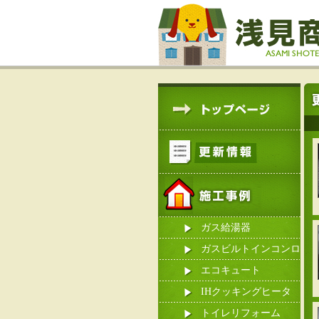
ガス給湯器
ガスビルトインコンロ
エコキュート
IHクッキングヒータ
ー
トイレリフォーム