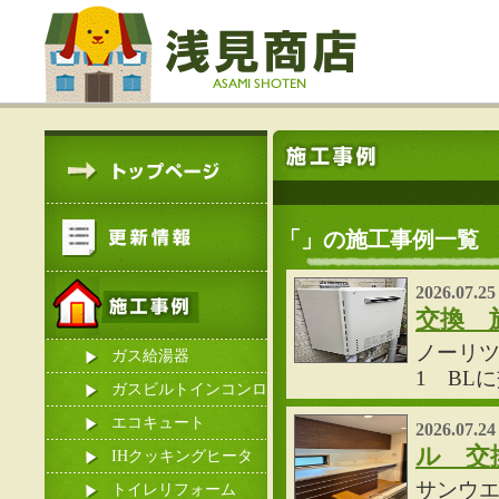
「」の施工事例一覧
2026.07.25
交換 
ノーリツ製
ガス給湯器
1 BL
ガスビルトインコンロ
エコキュート
2026.07.24
ル 交
IHクッキングヒータ
サンウ
ー
トイレリフォーム