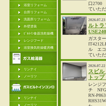
口270
浴室リフォーム
ていた
台所リフォーム
洗面所リフォーム
2026.07.23
ルトラ
外壁塗装
USE2
ﾋﾞﾙﾄｲﾝ食器洗乾燥機
ガスター
レンジフード
IT42
浴室換気乾燥暖房機
ル エコ
ていた
2026.07.22
リンナイ
スビル
ノーリツ
トップ
レンジ
チ NF
RN-P
リンナイ
RHS3
ノーリツ