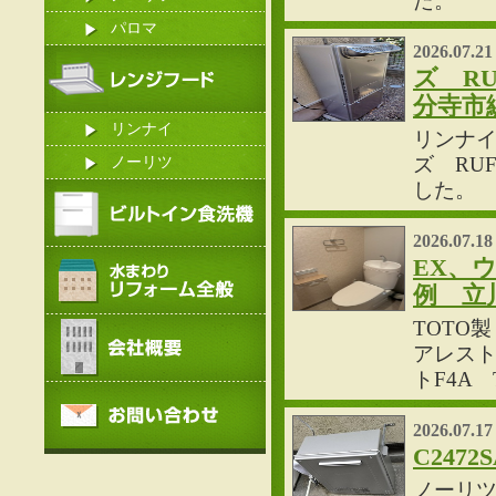
た。
パロマ
2026.07.21
ズ RU
分寺市
リンナイ
リンナイ
ズ RU
ノーリツ
した。
2026.07.18
EX、
例 立
TOTO製
アレスト
トF4A
2026.07.17
C247
ノーリツ